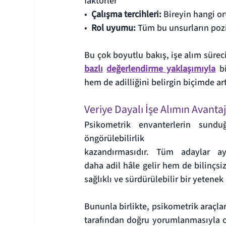
faktörler
•  
Çalışma tercihleri: 
Bireyin hangi o
•  
Rol uyumu: 
Tüm bu unsurların poz
Bu çok boyutlu bakış, işe alım süreci
bazlı
değerlendirme yaklaşımıyla
b
hem de adilliğini belirgin biçimde artı
Veriye Dayalı İşe Alımın Avantaj
Psikometrik envanterlerin sundu
öngörülebilirlik 
kazandırmasıdır. Tüm adaylar ayn
daha adil hâle gelir hem de bilinçsi
sağlıklı ve sürdürülebilir bir yetenek
Bununla birlikte, psikometrik araçla
tarafından doğru yorumlanmasıyla or