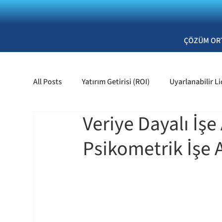
ÇÖZÜM OR
All Posts
Yatırım Getirisi (ROI)
Uyarlanabilir Li
Veriye Dayalı İşe
Yetenek Kazanımı ve Tutundurma
Kişisel Gel
Psikometrik İşe 
Organizasyonel Gelişim & Kurumsal K
Liderli
İK & Liderlik
İK & Değerlendirme
İşe Alı