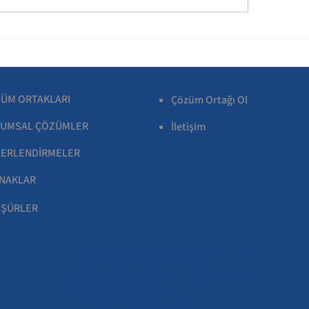
ÜM ORTAKLARI
Çözüm Ortağı Ol
UMSAL ÇÖZÜMLER
İletişim
ERLENDİRMELER
NAKLAR
ŞÜRLER
Copyright
Kişisel
© 2025