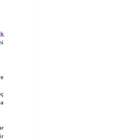
k 
i 
e 
ç 
a 
r 
r 