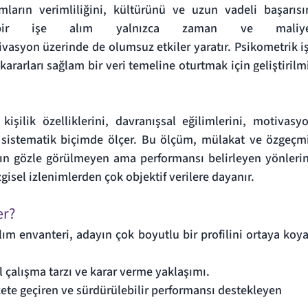
mların verimliliğini, kültürünü ve uzun vadeli başarısın
 bir işe alım yalnızca zaman ve maliyet
ivasyon üzerinde de olumsuz etkiler yaratır. Psikometrik iş
kararları sağlam bir veri temeline oturtmak için geliştirilmi
kişilik özelliklerini, davranışsal eğilimlerini, motivasyo
i sistematik biçimde ölçer. Bu ölçüm, mülakat ve özgeçmi
ın gözle görülmeyen ama performansı belirleyen yönlerin
ezgisel izlenimlerden çok objektif verilere dayanır.
er?
lım envanteri, adayın çok boyutlu bir profilini ortaya koyar
l çalışma tarzı ve karar verme yaklaşımı.
kete geçiren ve sürdürülebilir performansı destekleyen  