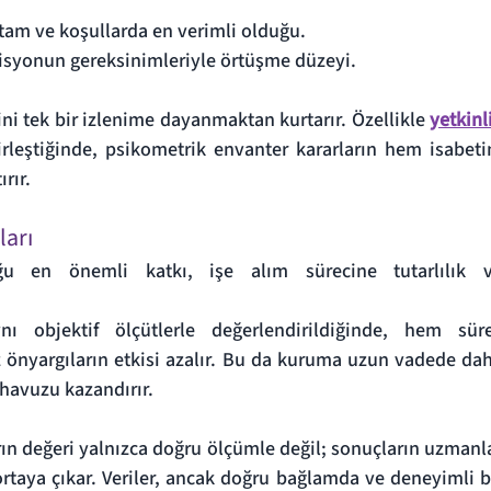
rtam ve koşullarda en verimli olduğu.
isyonun gereksinimleriyle örtüşme düzeyi.
ni tek bir izlenime dayanmaktan kurtarır. Özellikle 
yetkinli
irleştiğinde, psikometrik envanter kararların hem isabetin
rır.
ları
ğu en önemli katkı, işe alım sürecine tutarlılık v
ı objektif ölçütlerle değerlendirildiğinde, hem süre
z önyargıların etkisi azalır. Bu da kuruma uzun vadede dah
 havuzu kazandırır.
rın değeri yalnızca doğru ölçümle değil; sonuçların uzmanla
taya çıkar. Veriler, ancak doğru bağlamda ve deneyimli bi