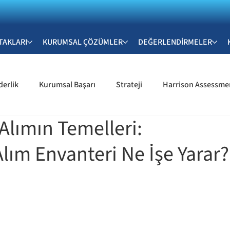
TAKLARI
KURUMSAL ÇÖZÜMLER
DEĞERLENDİRMELER
derlik
Kurumsal Başarı
Strateji
Harrison Assessme
 Alımın Temelleri:
işim & İletişim Becerile
Kariyer Gelişimi & Profesyonel Bece
Alım Envanteri Ne İşe Yarar?
k Gelişimi
İK ve Organizasyonel Gelişim
Sürdürülebilir İş 
m & Yetkinlik Değerlendirme
Yetkinlik & Değerlendirme Sistem