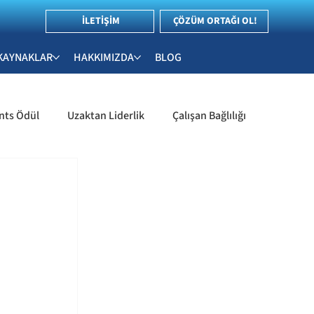
İLETİŞİM
ÇÖZÜM ORTAĞI OL!
KAYNAKLAR
HAKKIMIZDA
BLOG
nts Ödül
Uzaktan Liderlik
Çalışan Bağlılığı
İnsan Kaynakları & Çalışan Deneyimi
Stratejileri
İşe Alım ve Yetenek Yönetimi
ler
Liderlik & Yetkinlik Değerlendirme