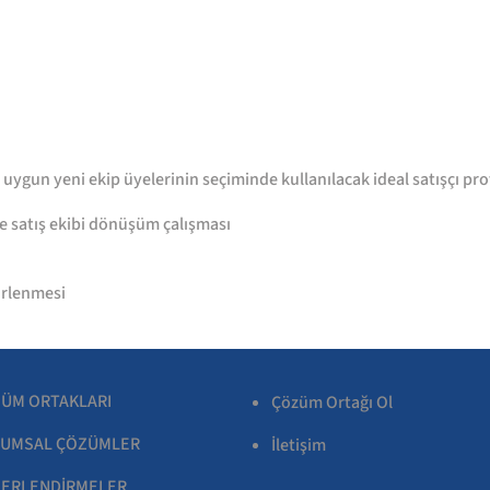
 uygun yeni ekip üyelerinin seçiminde kullanılacak ideal satışçı pro
e satış ekibi dönüşüm çalışması
lirlenmesi
ÜM ORTAKLARI
Çözüm Ortağı Ol
UMSAL ÇÖZÜMLER
İletişim
ERLENDİRMELER