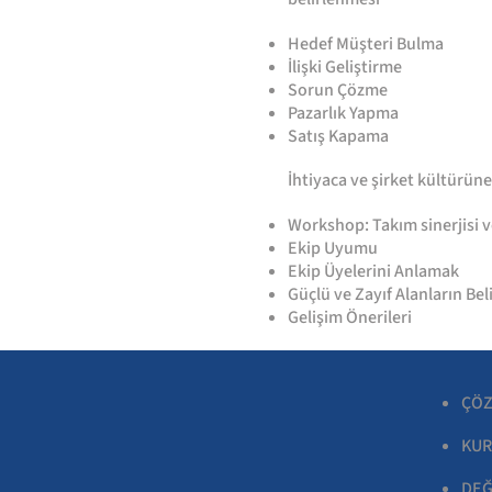
Hedef Müşteri Bulma
İlişki Geliştirme
Sorun Çözme
Pazarlık Yapma
Satış Kapama
İhtiyaca ve şirket kültürüne
Workshop: Takım sinerjisi v
Ekip Uyumu
Ekip Üyelerini Anlamak
Güçlü ve Zayıf Alanların Be
Gelişim Önerileri
ÇÖZ
KUR
DEĞ