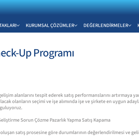
TAKLARI
KURUMSAL ÇÖZÜMLER
DEĞERLENDİRMELER
Check-Up Programı
e gelişim alanlarını tespit ederek satış performanslarını artırmaya
ılacak olanların seçimi ve işe alımında işe ve şirkete en uygun aday
yguluyoruz.
 Geliştirme Sorun Çözme Pazarlık Yapma Satış Kapama
 oluşan satış prosesine göre durumlarının değerlendirilmesi ve geli