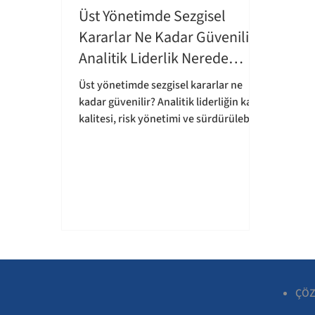
Üst Yönetimde Sezgisel
İnsan Kaynakları & Yönetim Danışman
İnsan 
Kararlar Ne Kadar Güvenilir?
Analitik Liderlik Nerede
Başlar?
İşe Alım & Değerlendirme
Ölçme & Değerlend
Üst yönetimde sezgisel kararlar ne
kadar güvenilir? Analitik liderliğin karar
kalitesi, risk yönetimi ve sürdürülebilir
başarıya etkisi.
ÇÖZ