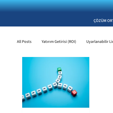
ÇÖZÜM OR
All Posts
Yatırım Getirisi (ROI)
Uyarlanabilir Li
Yetenek Kazanımı ve Tutundurma
Kişisel Gel
Organizasyonel Gelişim & Kurumsal K
Liderli
İK & Liderlik
İK & Değerlendirme
İşe Alı