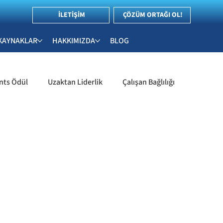
İLETİŞİM
ÇÖZÜM ORTAĞI OL!
KAYNAKLAR
HAKKIMIZDA
BLOG
nts Ödül
Uzaktan Liderlik
Çalışan Bağlılığı
İnsan Kaynakları & Çalışan Deneyimi
Stratejileri
İşe Alım ve Yetenek Yönetimi
ler
Liderlik & Yetkinlik Değerlendirme