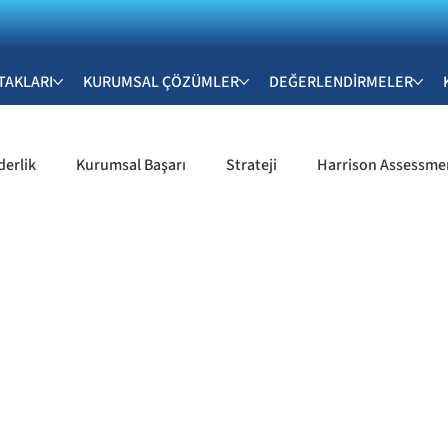
TAKLARI
KURUMSAL ÇÖZÜMLER
DEĞERLENDİRMELER
derlik
Kurumsal Başarı
Strateji
Harrison Assessme
işim & İletişim Becerile
Kariyer Gelişimi & Profesyonel Bece
k Gelişimi
İK ve Organizasyonel Gelişim
Sürdürülebilir İş 
m & Yetkinlik Değerlendirme
Yetkinlik & Değerlendirme Sistem