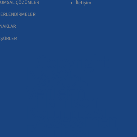
UMSAL ÇÖZÜMLER
İletişim
ERLENDİRMELER
NAKLAR
ŞÜRLER
Copyright
Kişisel
© 2025
Verilerin
Harrison
Korunması
Assessmen
Politikası