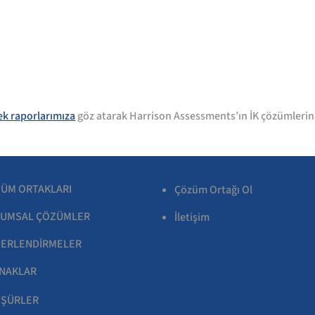
ek raporlarımıza
göz atarak Harrison Assessments’ın İK çözümleriniz
ÜM ORTAKLARI
Çözüm Ortağı Ol
UMSAL ÇÖZÜMLER
İletişim
ERLENDİRMELER
NAKLAR
ŞÜRLER