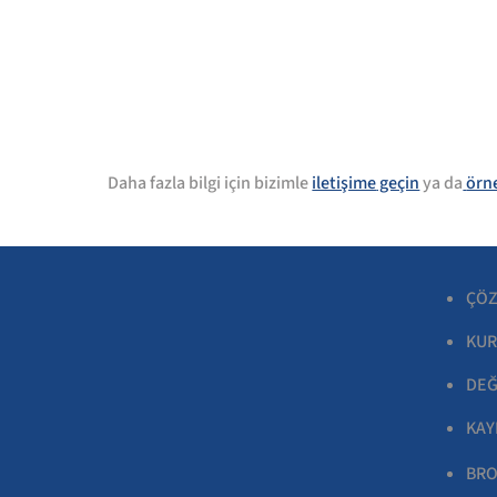
Daha fazla bilgi için bizimle
iletişime
geçin
ya da
örn
ÇÖZ
KUR
DEĞ
KAY
BRO