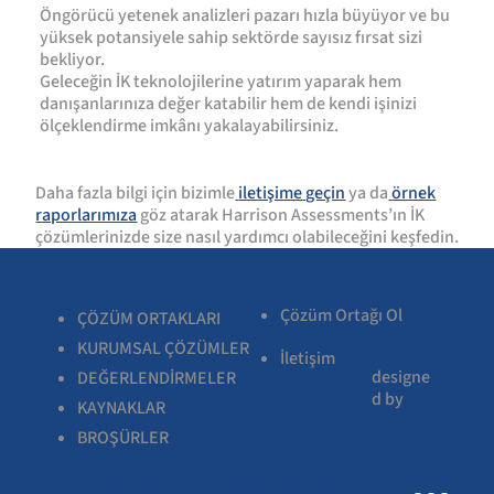
Öngörücü yetenek analizleri pazarı hızla büyüyor ve bu
yüksek potansiyele sahip sektörde sayısız fırsat sizi
bekliyor.
Geleceğin İK teknolojilerine yatırım yaparak hem
danışanlarınıza değer katabilir hem de kendi işinizi
ölçeklendirme imkânı yakalayabilirsiniz.
Daha fazla bilgi için bizimle
iletişime
geçin
ya da
örnek
raporlarımıza
göz atarak Harrison Assessments’ın İK
çözümlerinizde size nasıl yardımcı olabileceğini keşfedin.
Çözüm Ortağı Ol
ÇÖZÜM ORTAKLARI
KURUMSAL ÇÖZÜMLER
İletişim
designe
DEĞERLENDİRMELER
d by
KAYNAKLAR
BROŞÜRLER
Kişisel Verilerin