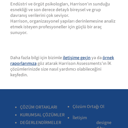
Endüstri ve örgüt psikologları, Harrison’ın sunduğu
esnekliği ve son derece detaylı bireysel ve grup
davranış verilerini çok seviyor.
Harrison, organizasyonel yapıları derinlemesine analiz
etmek isteyen profesyoneller için güçlü bir araç
sunuyor.
Daha fazla bilgi için bizimle
iletişime
geçin
ya da
örnek
raporlarımıza
göz atarak Harrison Assessments’ın İK
çözümlerinizde size nasıl yardımcı olabileceğini
keşfedin.
Çözüm Ortağı Ol
ÇÖZÜM ORTAKLARI
KURUMSAL ÇÖZÜMLER
İletişim
designe
DEĞERLENDİRMELER