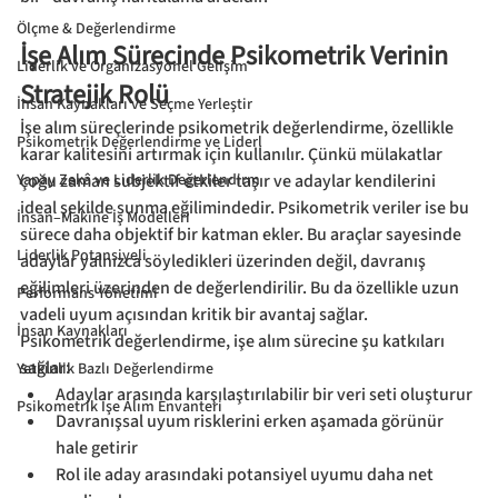
Ölçme & Değerlendirme
İşe Alım Sürecinde Psikometrik Verinin 
Liderlik ve Organizasyonel Gelişim
Stratejik Rolü
İnsan Kaynakları ve Seçme Yerleştir
İşe alım süreçlerinde psikometrik değerlendirme, özellikle 
Psikometrik Değerlendirme ve Liderl
karar kalitesini artırmak için kullanılır. Çünkü mülakatlar 
Yapay Zekâ ve Liderlik Değerlendirm
çoğu zaman subjektif etkiler taşır ve adaylar kendilerini 
ideal şekilde sunma eğilimindedir. Psikometrik veriler ise bu 
İnsan–Makine İş Modelleri
sürece daha objektif bir katman ekler. Bu araçlar sayesinde 
Liderlik Potansiyeli
adaylar yalnızca söyledikleri üzerinden değil, davranış 
eğilimleri üzerinden de değerlendirilir. Bu da özellikle uzun 
Performans Yönetimi
vadeli uyum açısından kritik bir avantaj sağlar.
İnsan Kaynakları
Psikometrik değerlendirme, işe alım sürecine şu katkıları 
sağlar:
Yetkinlik Bazlı Değerlendirme
Adaylar arasında karşılaştırılabilir bir veri seti oluşturur
Psikometrik İşe Alım Envanteri
Davranışsal uyum risklerini erken aşamada görünür 
hale getirir
Rol ile aday arasındaki potansiyel uyumu daha net 