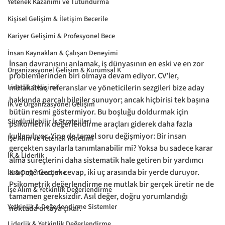
Yetenek Kazanımı ve Tutundurma
Kişisel Gelişim & İletişim Becerile
Kariyer Gelişimi & Profesyonel Bece
İnsan Kaynakları & Çalışan Deneyimi
İnsan davranışını anlamak, iş dünyasının en eski ve en zor 
Organizasyonel Gelişim & Kurumsal K
problemlerinden biri olmaya devam ediyor. CV’ler, 
Liderlik Gelişimi
mülakatlar, referanslar ve yöneticilerin sezgileri bize aday 
hakkında parçalı bilgiler sunuyor; ancak hiçbirisi tek başına 
İK ve Organizasyonel Gelişim
bütün resmi göstermiyor. Bu boşluğu doldurmak için 
Sürdürülebilir İş Stratejileri
psikometrik değerlendirme araçları giderek daha fazla 
kullanılıyor. Yine de temel soru değişmiyor: Bir insan 
İşe Alım ve Yetenek Yönetimi
gerçekten sayılarla tanımlanabilir mi? Yoksa bu sadece karar 
İK & Liderlik
alma süreçlerini daha sistematik hale getiren bir yardımcı 
araç mı? Gerçek cevap, iki uç arasında bir yerde duruyor. 
İK & Değerlendirme
Psikometrik değerlendirme ne mutlak bir gerçek üretir ne de 
İşe Alım & Yetkinlik Değerlendirme
tamamen gereksizdir. Asıl değer, doğru yorumlandığı 
Yetkinlik & Değerlendirme Sistemler
noktada ortaya çıkar.
Liderlik & Yetkinlik Değerlendirme