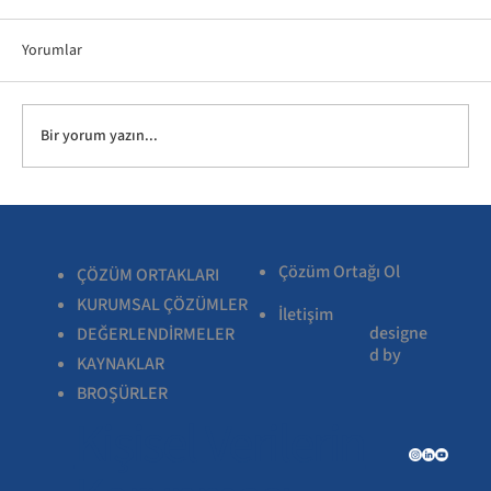
Yorumlar
Bir yorum yazın...
Çözüm Ortağı Ol
ÇÖZÜM ORTAKLARI
KURUMSAL ÇÖZÜMLER
İletişim
designe
DEĞERLENDİRMELER
d by
KAYNAKLAR
BROŞÜRLER
Kişisel Verilerin