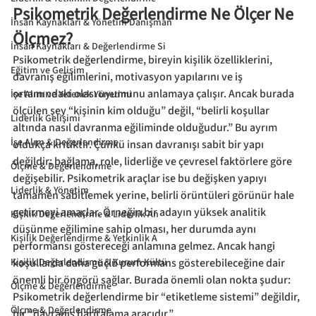
Psikometrik Değerlendirme Ne Ölçer Ne 
İnsan Kaynakları & Yönetim Danışman
Ölçmez?
İnsan Kaynakları & Değerlendirme Si
Psikometrik değerlendirme, bireyin kişilik özelliklerini, 
Eğitim ve Gelişim
davranış eğilimlerini, motivasyon yapılarını ve iş 
ortamındaki olası uyumunu anlamaya çalışır. Ancak burada 
İşe Alım ve Yetenek Yönetimi
ölçülen şey “kişinin kim olduğu” değil, “belirli koşullar 
Liderlik Gelişimi
altında nasıl davranma eğiliminde olduğudur.” Bu ayrım 
İşe Alım & Değerlendirme
oldukça kritiktir. Çünkü insan davranışı sabit bir yapı 
değildir; bağlama, role, liderliğe ve çevresel faktörlere göre 
Ölçme & Değerlendirme
değişebilir. Psikometrik araçlar ise bu değişken yapıyı 
Liderlik & Yönetim
tamamen sabitlemek yerine, belirli örüntüleri görünür hale 
getirmeyi amaçlar. Örneğin bir adayın yüksek analitik 
Kişilik Değerlendirme & Liderlik An
düşünme eğilimine sahip olması, her durumda aynı 
Kişilik Değerlendirme & Yetkinlik A
performansı göstereceği anlamına gelmez. Ancak hangi 
Kişilik Değerlendirme & Kurum Kültü
koşullarda daha güçlü performans gösterebileceğine dair 
önemli bir öngörü sağlar. Burada önemli olan nokta şudur: 
Ölçme & Değerlendirme
Psikometrik değerlendirme bir “etiketleme sistemi” değildir, 
Ölçme & Değerlendirme
bir “davranış haritalama aracıdır.”