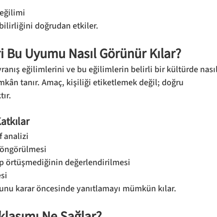
 eğilimi
lirliğini doğrudan etkiler.
ri Bu Uyumu Nasıl Görünür Kılar?
ranış eğilimlerini ve bu eğilimlerin belirli bir kültürde nasıl
kân tanır. Amaç, kişiliği etiketlemek değil; doğru 
ır.
atkılar
 analizi
 öngörülmesi
üp örtüşmediğinin değerlendirilmesi
esi
unu karar öncesinde yanıtlamayı mümkün kılar.
klaşımı Ne Sağlar?