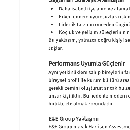
Sağlanan Stratejik Avantajlar
Daha isabetli işe alım ve atama 
Erken dönem uyumsuzluk riskin
Liderlik tarzının önceden öngör
Koçluk ve gelişim süreçlerinin 
Bu yaklaşım, yalnızca doğru kişiyi s
sağlar.
Performans Uyumla Güçlenir
Aynı yetkinliklere sahip bireylerin far
bireysel profil ile kurum kültürü ar
gerekli zemini oluşturur; ancak bu ze
unsur kişiliktir. Bu nedenle modern d
birlikte ele almak zorundadır.
E&E Group Yaklaşımı
E&E Group olarak Harrison Assessmen