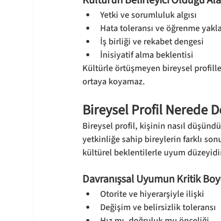
Kültürün Belirleyici Olduğu Al
Yetki ve sorumluluk algısı
Hata toleransı ve öğrenme yakl
İş birliği ve rekabet dengesi
İnisiyatif alma beklentisi
Kültürle örtüşmeyen bireysel profille
ortaya koyamaz.
Bireysel Profil Nerede D
Bireysel profil, kişinin nasıl düşünd
yetkinliğe sahip bireylerin farklı so
kültürel beklentilerle uyum düzeyidi
Davranışsal Uyumun Kritik Boy
Otorite ve hiyerarşiyle ilişki
Değişim ve belirsizlik toleransı
Hız mı, doğruluk mu önceliği