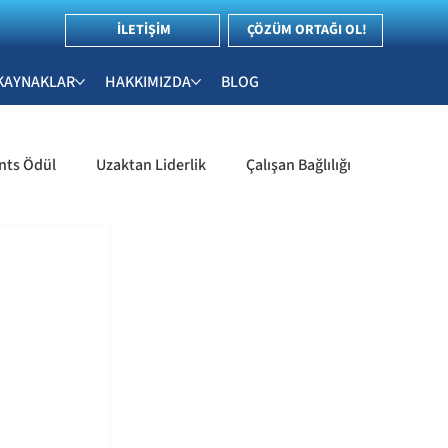
İLETİŞİM
ÇÖZÜM ORTAĞI OL!
KAYNAKLAR
HAKKIMIZDA
BLOG
nts Ödül
Uzaktan Liderlik
Çalışan Bağlılığı
İnsan Kaynakları & Çalışan Deneyimi
Stratejileri
İşe Alım ve Yetenek Yönetimi
ler
Liderlik & Yetkinlik Değerlendirme