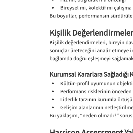
Bireysel mi, kolektif mi çalışma
Bu boyutlar, performansın sürdürülebi
Kişilik Değerlendirmele
Kişilik değerlendirmeleri, bireyin dav
sonuçlar üreteceğini analiz etmeye im
bağlamda doğru eşleşmeyi sağlamakt
Kurumsal Kararlara Sağladığı K
Kültür–profil uyumunun objektif
Performans risklerinin önceden
Liderlik tarzının kurumla örtüş
Gelişim alanlarının netleştirilm
Bu yaklaşım, “neden olmadı?” sorus
Harrison Assessment Ya