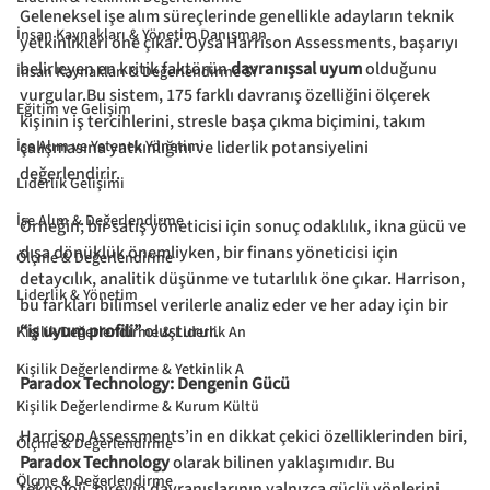
Geleneksel işe alım süreçlerinde genellikle adayların teknik 
İnsan Kaynakları & Yönetim Danışman
yetkinlikleri öne çıkar. Oysa Harrison Assessments, başarıyı 
belirleyen en kritik faktörün 
davranışsal uyum
 olduğunu 
İnsan Kaynakları & Değerlendirme Si
vurgular.Bu sistem, 175 farklı davranış özelliğini ölçerek 
Eğitim ve Gelişim
kişinin iş tercihlerini, stresle başa çıkma biçimini, takım 
İşe Alım ve Yetenek Yönetimi
çalışmasına yatkınlığını ve liderlik potansiyelini 
değerlendirir.
Liderlik Gelişimi
İşe Alım & Değerlendirme
Örneğin; bir satış yöneticisi için sonuç odaklılık, ikna gücü ve 
dışa dönüklük önemliyken, bir finans yöneticisi için 
Ölçme & Değerlendirme
detaycılık, analitik düşünme ve tutarlılık öne çıkar. Harrison, 
Liderlik & Yönetim
bu farkları bilimsel verilerle analiz eder ve her aday için bir 
“iş uyum profili”
 oluşturur.
Kişilik Değerlendirme & Liderlik An
Kişilik Değerlendirme & Yetkinlik A
Paradox Technology: Dengenin Gücü
Kişilik Değerlendirme & Kurum Kültü
Harrison Assessments’in en dikkat çekici özelliklerinden biri, 
Ölçme & Değerlendirme
Paradox Technology
 olarak bilinen yaklaşımıdır. Bu 
Ölçme & Değerlendirme
teknoloji, bireyin davranışlarının yalnızca güçlü yönlerini 