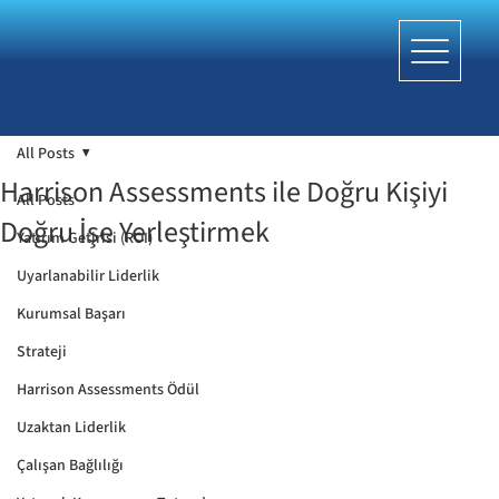
All Posts
Harrison Assessments ile Doğru Kişiyi
All Posts
Doğru İşe Yerleştirmek
Yatırım Getirisi (ROI)
Uyarlanabilir Liderlik
Kurumsal Başarı
Strateji
Harrison Assessments Ödül
Uzaktan Liderlik
Çalışan Bağlılığı