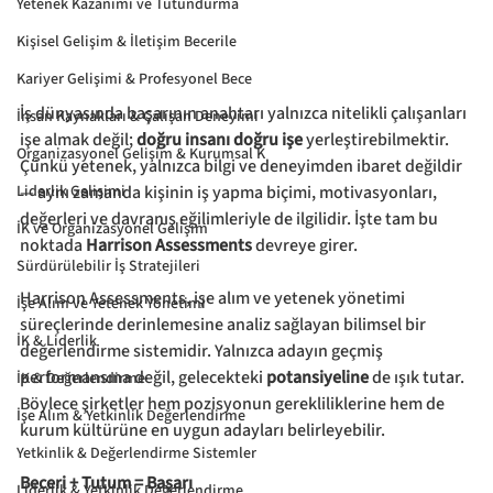
Yetenek Kazanımı ve Tutundurma
Kişisel Gelişim & İletişim Becerile
Kariyer Gelişimi & Profesyonel Bece
İş dünyasında başarının anahtarı yalnızca nitelikli çalışanları 
İnsan Kaynakları & Çalışan Deneyimi
işe almak değil; 
doğru insanı doğru işe
 yerleştirebilmektir. 
Organizasyonel Gelişim & Kurumsal K
Çünkü yetenek, yalnızca bilgi ve deneyimden ibaret değildir 
Liderlik Gelişimi
— aynı zamanda kişinin iş yapma biçimi, motivasyonları, 
değerleri ve davranış eğilimleriyle de ilgilidir. İşte tam bu 
İK ve Organizasyonel Gelişim
noktada 
Harrison Assessments
 devreye girer.
Sürdürülebilir İş Stratejileri
Harrison Assessments, işe alım ve yetenek yönetimi 
İşe Alım ve Yetenek Yönetimi
süreçlerinde derinlemesine analiz sağlayan bilimsel bir 
İK & Liderlik
değerlendirme sistemidir. Yalnızca adayın geçmiş 
performansına değil, gelecekteki 
potansiyeline
 de ışık tutar. 
İK & Değerlendirme
Böylece şirketler hem pozisyonun gerekliliklerine hem de 
İşe Alım & Yetkinlik Değerlendirme
kurum kültürüne en uygun adayları belirleyebilir.
Yetkinlik & Değerlendirme Sistemler
Beceri + Tutum = Başarı
Liderlik & Yetkinlik Değerlendirme