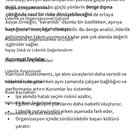
değil, aynı zamanda bu güçlü yönlerin 
denge dışına 
Ölçme & Değerlendirme
çıktığında nasıl bir riske dönüşebileceğini
 de ortaya 
Liderlik ve Organizasyonel Gelişim
koyar.Örneğin; “kararlılık” olumlu bir özellikken, aşırıya 
İnsan Kaynakları ve Seçme Yerleştir
kaçtığında “inatçılığa” dönüşebilir. Bu denge analizi, liderlik 
gelişiminden takım uyumuna kadar pek çok alanda değerli 
Psikometrik Değerlendirme ve Liderl
içgörüler sağlar.
Yapay Zekâ ve Liderlik Değerlendirm
Kurumsal Faydalar
İnsan–Makine İş Modelleri
Liderlik Potansiyeli
Harrison Assessments, işe alım süreçlerini daha verimli ve 
objektif hale getirirken aynı zamanda çalışan bağlılığını ve 
Performans Yönetimi
performansı artırır.Kurumlar bu sistemle:
İnsan Kaynakları
İşe alımda hatalı seçim riskini azaltır,
Yetkinlik Bazlı Değerlendirme
Eğitim ve gelişim planlarını daha isabetli oluşturur,
Liderlik potansiyelini erken aşamada fark eder,
Psikometrik İşe Alım Envanteri
Organizasyon içinde sürdürülebilir başarı kültürü 
yaratır.