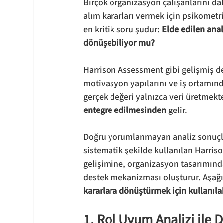
Birçok organizasyon çalışanlarını dah
alım kararları vermek için psikometr
en kritik soru şudur: 
Elde edilen anal
dönüşebiliyor mu?
Harrison Assessment gibi gelişmiş değ
motivasyon yapılarını ve iş ortamında
gerçek değeri yalnızca veri üretmekte
entegre edilmesinden
 gelir.
Doğru yorumlanmayan analiz sonuçları 
sistematik şekilde kullanılan Harrison
gelişimine, organizasyon tasarımınd
destek mekanizması oluşturur. Aşağı
kararlara dönüştürmek için kullanıla
1. Rol Uyum Analizi ile D