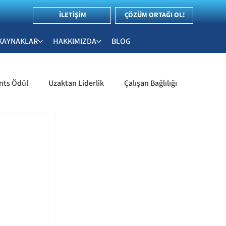
İLETİŞİM
ÇÖZÜM ORTAĞI OL!
KAYNAKLAR
HAKKIMIZDA
BLOG
nts Ödül
Uzaktan Liderlik
Çalışan Bağlılığı
İnsan Kaynakları & Çalışan Deneyimi
Stratejileri
İşe Alım ve Yetenek Yönetimi
ler
Liderlik & Yetkinlik Değerlendirme