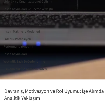
Liderlik ve Organizasyonel Gelişim
İnsan Kaynakları ve Seçme Yerleştir
Psikometrik Değerlendirme ve Liderl
Yapay Zekâ ve Liderlik Değerlendirm
İnsan–Makine İş Modelleri
Liderlik Potansiyeli
Performans Yönetimi
İnsan Kaynakları
Yetkinlik Bazlı Değerlendirme
Psikometrik İşe Alım Envanteri